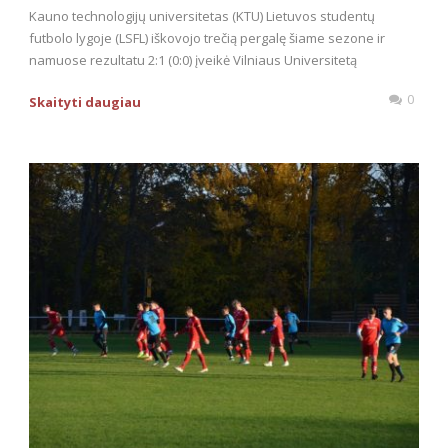
Kauno technologijų universitetas (KTU) Lietuvos studentų
futbolo lygoje (LSFL) iškovojo trečią pergalę šiame sezone ir
namuose rezultatu 2:1 (0:0) įveikė Vilniaus Universitetą
0
Skaityti daugiau