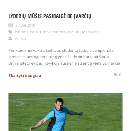
LYDERIŲ MŪŠIS PASIBAIGĖ BE ĮVARČIŲ
27 Bal 2019
lsfl
,
ktu
,
šiaulių universitetas
,
agnius juozapaitis
Admin
Penktadienio vakarą Lietuvos studentų futbolo čempionate
pirmąsias antrojo rato rungtynes žaidė pirmaujanti Šiaulių
Universiteto ekipa. Ji išvykoje susirėmė su antrą vietą užimančia
0
Skaityti daugiau