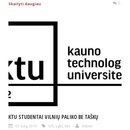
0
Skaityti daugiau
KTU STUDENTAI VILNIŲ PALIKO BE TAŠKŲ
01 Geg 2019
lsfl
,
vgtu
,
ktu
Admin