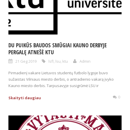
DU PUIKŪS BAUDOS SMŪGIAI KAUNO DERBYJE
PERGALĘ ATNEŠĖ KTU
21 Geg 2019
lsfl
,
lsu
,
ktu
Admin
Pirmadienį vakare Lietuvos studentų futbolo lygoje buvo
sužaistas Vilniaus miesto derbis, o antradienio vakarą įvyko
Kauno miesto derbis. Tarpusavyje susigrūmė LSU ir
0
Skaityti daugiau