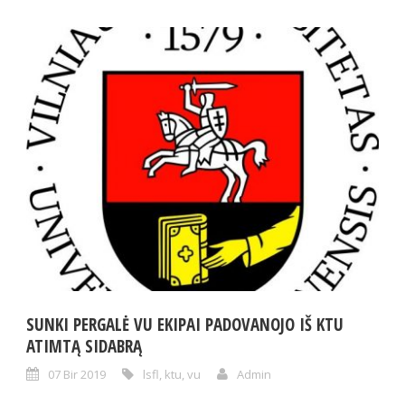
SUNKI PERGALĖ VU EKIPAI PADOVANOJO IŠ KTU
ATIMTĄ SIDABRĄ
07 Bir 2019
lsfl
,
ktu
,
vu
Admin