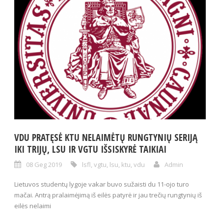
VDU PRATĘSĖ KTU NELAIMĖTŲ RUNGTYNIŲ SERIJĄ
IKI TRIJŲ, LSU IR VGTU IŠSISKYRĖ TAIKIAI
08 Geg 2019
lsfl
,
vgtu
,
lsu
,
ktu
,
vdu
Admin
Lietuvos studentų lygoje vakar buvo sužaisti du 11-ojo turo
mačai. Antrą pralaimėjimą iš eilės patyrė ir jau trečių rungtynių iš
eilės nelaimi