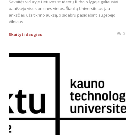
Savaitės viduryje Lietuvos studentų futbolo lygoje galiausiai
paaiškėjo visos prizinės vietos. Šiaulių Universitetas jau
anksčiau užsitikrino auksą, o sidabru pasidabinti sugebėjo
Vilniaus
0
Skaityti daugiau