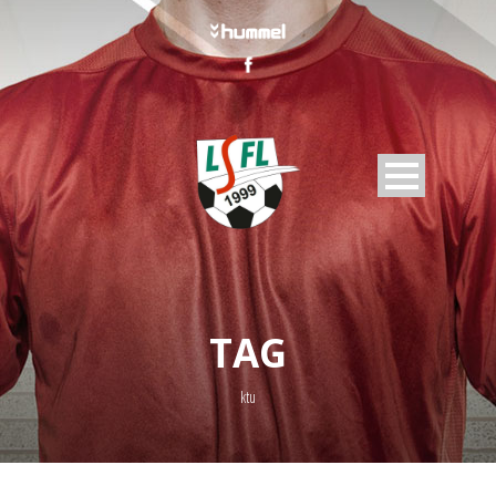
TAG
ktu