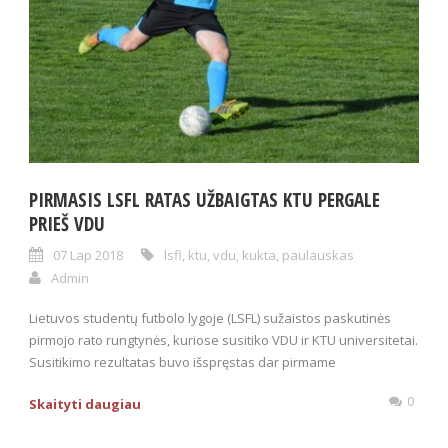
PIRMASIS LSFL RATAS UŽBAIGTAS KTU PERGALE
PRIEŠ VDU
07 Lap 2018
lsfl
,
ktu
,
vdu
,
kukta
,
paulauskas
Admin
Lietuvos studentų futbolo lygoje (LSFL) sužaistos paskutinės
pirmojo rato rungtynės, kuriose susitiko VDU ir KTU universitetai.
Susitikimo rezultatas buvo išspręstas dar pirmame
0
Skaityti daugiau