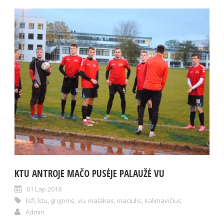
KTU ANTROJE MAČO PUSĖJE PALAUŽĖ VU
01 Lap 2018
lsfl
,
ktu
,
grigonis
,
vu
,
malakas
,
maciulis
,
kalimavičius
Admin