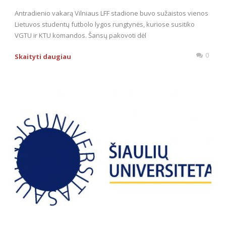
Antradienio vakarą Vilniaus LFF stadione buvo sužaistos vienos
Lietuvos studentų futbolo lygos rungtynės, kuriose susitiko
VGTU ir KTU komandos. Šansų pakovoti dėl
0
Skaityti daugiau