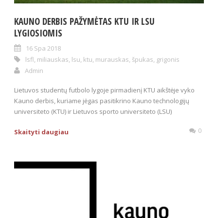
KAUNO DERBIS PAŽYMĖTAS KTU IR LSU
LYGIOSIOMIS
16 Spa 2018
lsfl
,
miliauskas
,
lsu
,
ktu
,
murauskas
,
špukas
,
grigonis
Admin
Lietuvos studentų futbolo lygoje pirmadienį KTU aikštėje vyko
Kauno derbis, kuriame jėgas pasitikrino Kauno technologijų
universiteto (KTU) ir Lietuvos sporto universiteto (LSU)
0
Skaityti daugiau