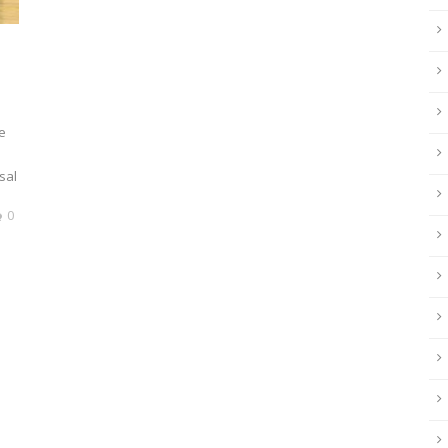
e
sal
0