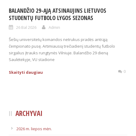
BALANDŽIO 29-ĄJĄ ATSINAUJINS LIETUVOS
STUDENTŲ FUTBOLO LYGOS SEZONAS
26 Bal 2026
Admin
Šešių universitetų komandos netrukus pradės antrąją
čempionato pusę. Artimiausią trečiadienį studentų futbolo
sirgalius įtrauks rungtynės Vilniuje. Balandžio 29 dieną
Saulėtekyje, VU stadione
0
Skaityti daugiau
ARCHYVAI
2026 m. liepos mėn.