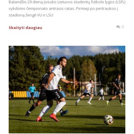
Balandžio 29 dieną įsisuko Lietuvos studentų futbolo lygos (LSFL)
vykdomo čempionato antrasis ratas. Pirmieji po pertraukos į
stadioną žengė VU ir LSU
0
Skaityti daugiau