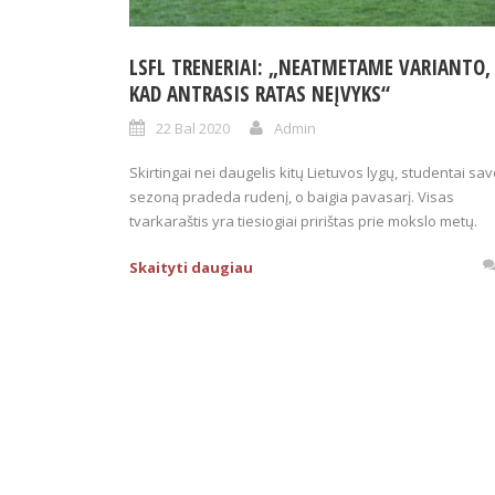
LSFL TRENERIAI: „NEATMETAME VARIANTO,
KAD ANTRASIS RATAS NEĮVYKS“
22 Bal 2020
Admin
Skirtingai nei daugelis kitų Lietuvos lygų, studentai sa
sezoną pradeda rudenį, o baigia pavasarį. Visas
tvarkaraštis yra tiesiogiai pririštas prie mokslo metų.
Skaityti daugiau