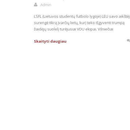
Admin
LSFL (Lietuvos studentų futbolo lygoje) LEU savo aikštė
surengė tikrą įvarčių lietų, kurį teko išgyventi trumpą
žaidėjų suolelį turėjusiai VDU ekipai. Vilniečiai
Skaityti daugiau