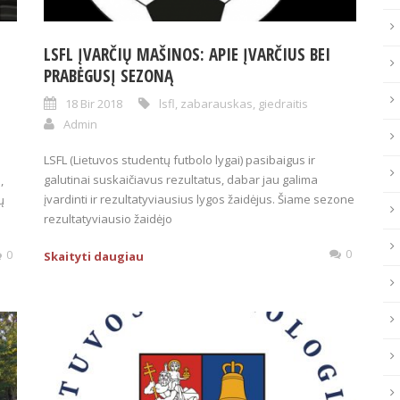
LSFL ĮVARČIŲ MAŠINOS: APIE ĮVARČIUS BEI
PRABĖGUSĮ SEZONĄ
18 Bir 2018
lsfl
,
zabarauskas
,
giedraitis
Admin
LSFL (Lietuvos studentų futbolo lygai) pasibaigus ir
galutinai suskaičiavus rezultatus, dabar jau galima
,
įvardinti ir rezultatyviausius lygos žaidėjus. Šiame sezone
ų
rezultatyviausio žaidėjo
0
0
Skaityti daugiau