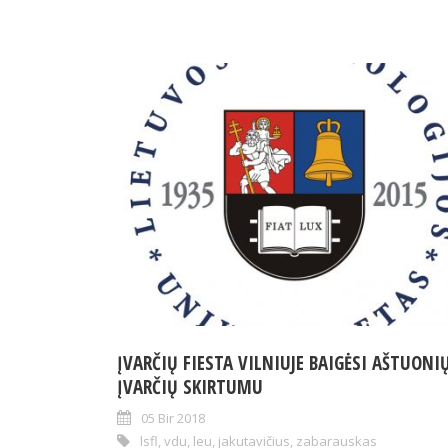
ĮVARČIŲ FIESTA VILNIUJE BAIGĖSI AŠTUONI
ĮVARČIŲ SKIRTUMU
05 Bir 2018
lsfl
,
vdu
,
leu
,
jakutavičius
,
zabarauskas