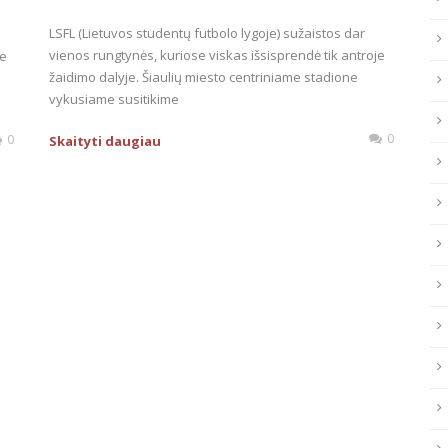
LSFL (Lietuvos studentų futbolo lygoje) sužaistos dar
vienos rungtynės, kuriose viskas išsisprendė tik antroje
je
žaidimo dalyje. Šiaulių miesto centriniame stadione
vykusiame susitikime
0
0
Skaityti daugiau