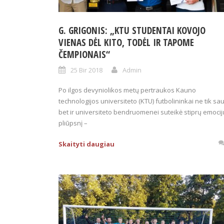
G. GRIGONIS: „KTU STUDENTAI KOVOJO
VIENAS DĖL KITO, TODĖL IR TAPOME
ČEMPIONAIS“
25 Bir 2018
Admin
Po ilgos devyniolikos metų pertraukos Kauno
technologijos universiteto (KTU) futbolininkai ne tik sau
bet ir universiteto bendruomenei suteikė stiprų emocij
pliūpsnį –
Skaityti daugiau