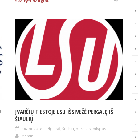
Skaityti daugiau
Ų
ĮVARČIŲ FIESTOJE LSU IŠSIVEŽĖ PERGALĘ IŠ
ŠIAULIŲ
04 Bir 2018
lsfl
,
šu
,
lsu
,
bareikis
,
pilypas
Admin