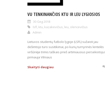
VU TENKINANČIOS KTU IR LEU LYGIOSIOS
30 Geg 2018
lsfl
,
ktu
,
kazakevičius
,
leu
,
olencevičius
Admin
Lietuvos studentų futbolo lygoje (LSFL) sužaisti jau
dešimtojo turo susitikimai, po kurių turnyrinės lentelės
viršūnėje trimis taškais prieš artimiausius persekiotoju
pirmauja Vilniaus
Skaityti daugiau