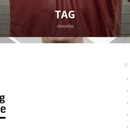
TAG
olencevičius