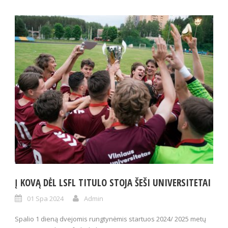
Į KOVĄ DĖL LSFL TITULO STOJA ŠEŠI UNIVERSITETAI
01 Spa 2024
Admin
Spalio 1 dieną dvejomis rungtynėmis startuos 2024/ 2025 metų