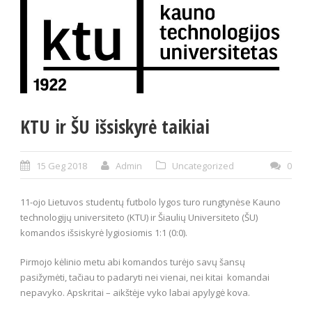
KTU ir ŠU išsiskyrė taikiai
15 Geg 2018
Admin
Uncategorized
0
11-ojo Lietuvos studentų futbolo lygos turo rungtynėse Kauno
technologijų universiteto (KTU) ir Šiaulių Universiteto (ŠU)
komandos išsiskyrė lygiosiomis 1:1 (0:0).
Pirmojo kėlinio metu abi komandos turėjo savų šansų
pasižymėti, tačiau to padaryti nei vienai, nei kitai komandai
nepavyko. Apskritai – aikštėje vyko labai apylygė kova.