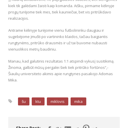
kiek tik galėdami žaisti kaip komanda. Aišku, pirmame kėlinyje
progų turėjome tiek mes, tiek kauniečiai, bet vis pritrūkdavo
realizacijos.
Antrame kėlinyje turėjome vienu futbolininku daugiau ir
sugebėjome įmušti po vartininko klaidos, tačiau baigiantis
rungtynėms, pritrūko drausmės ir už tai buvome nubausti
vienuolikos metrų baudiniu.
Manau, kad galutinis rezultatas 1:1 atspindi vykusį susitikimą.
Žinoma, galbūt mūsų pergalei šiek tiek pritrūko fortūnos“,-
Šiaulių universiteto akimis apie rungtynes pasakojo Adomas
Mika.
šu
ktu
miklovis
mika
Share Post: