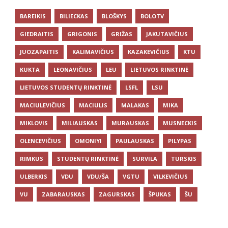
BAREIKIS
BILIECKAS
BLOŠKYS
BOLOTV
GIEDRAITIS
GRIGONIS
GRIŽAS
JAKUTAVIČIUS
JUOZAPAITIS
KALIMAVIČIUS
KAZAKEVIČIUS
KTU
KUKTA
LEONAVIČIUS
LEU
LIETUVOS RINKTINĖ
LIETUVOS STUDENTŲ RINKTINĖ
LSFL
LSU
MACIULEVIČIUS
MACIULIS
MALAKAS
MIKA
MIKLOVIS
MILIAUSKAS
MURAUSKAS
MUSNECKIS
OLENCEVIČIUS
OMONIYI
PAULAUSKAS
PILYPAS
RIMKUS
STUDENTŲ RINKTINĖ
SURVILA
TURSKIS
ULBERKIS
VDU
VDU/ŠA
VGTU
VILKEVIČIUS
VU
ZABARAUSKAS
ZAGURSKAS
ŠPUKAS
ŠU