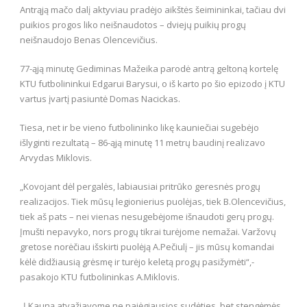
Antrąją mačo dalį aktyviau pradėjo aikštės šeimininkai, tačiau dvi
puikios progos liko neišnaudotos – dviejų puikių progų
neišnaudojo Benas Olencevičius.
77-ąją minutę Gediminas Mažeika parodė antrą geltoną kortelę
KTU futbolininkui Edgarui Barysui, o iš karto po šio epizodo į KTU
vartus įvartį pasiuntė Domas Nacickas.
Tiesa, net ir be vieno futbolininko likę kauniečiai sugebėjo
išlyginti rezultatą – 86-ąją minutę 11 metrų baudinį realizavo
Arvydas Miklovis.
„Kovojant dėl pergalės, labiausiai pritrūko geresnės progų
realizacijos. Tiek mūsų legionierius puolėjas, tiek B.Olencevičius,
tiek aš pats – nei vienas nesugebėjome išnaudoti gerų progų.
Įmušti nepavyko, nors progų tikrai turėjome nemažai. Varžovų
gretose norėčiau išskirti puolėją A.Pečiulį – jis mūsų komandai
kėlė didžiausią grėsmę ir turėjo keletą progų pasižymėti“,-
pasakojo KTU futbolininkas A.Miklovis.
„Į Kauną atvažiavome ne pajėgiausios sudėties, bet stengėmės