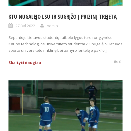
KTU NUGALĖJO LSU IR SUGRĮŽO Į PRIZINĮ TREJETĄ
27 Bal 2022
Admin
Septintojo Lietuvos studentų futbolo lygos turo rungtynėse
Kauno technologijos universiteto studentai 2:1 nugalėjo Lietuvos
sporto universiteto rinktinę bei turnyro lentelėje pakilo į
0
Skaityti daugiau