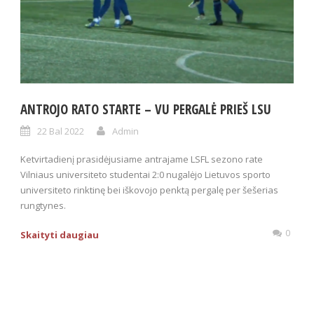
ANTROJO RATO STARTE – VU PERGALĖ PRIEŠ LSU
22 Bal 2022
Admin
Ketvirtadienį prasidėjusiame antrajame LSFL sezono rate
Vilniaus universiteto studentai 2:0 nugalėjo Lietuvos sporto
universiteto rinktinę bei iškovojo penktą pergalę per šešerias
rungtynes.
0
Skaityti daugiau