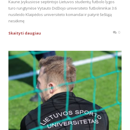
Kaune įvykusiose septintojo Lietuvos studentų futbolo lygos
turo rungtynėse Vytauto Didžiojo universiteto futbolininkai 3:6
nusileido Klaipėdos universiteto komandai ir patyrė šeštąją
nesėkmę
0
Skaityti daugiau