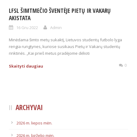
LFSL ŠIMTMEČIO ŠVENTĖJE PIETŲ IR VAKARŲ
AKISTATA
16 Gru 2022
Admin
Minėdama šimto metų sukaktį, Lietuvos studentų futbolo lyga
rengia rungtynes, kuriose susikaus Pietų ir Vakarų studentų
rinktinės. „Kai prieš metus pradėjome dėlioti
0
Skaityti daugiau
ARCHYVAI
2026 m. liepos mėn.
2026 m. birželio mėn.