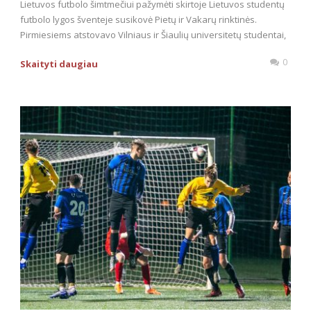
Lietuvos futbolo šimtmečiui pažymėti skirtoje Lietuvos studentų
futbolo lygos šventeje susikovė Pietų ir Vakarų rinktinės.
Pirmiesiems atstovavo Vilniaus ir Šiaulių universitetų studentai,
0
Skaityti daugiau