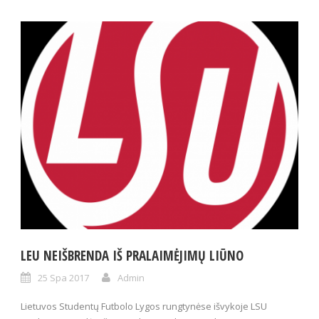
LEU NEIŠBRENDA IŠ PRALAIMĖJIMŲ LIŪNO
25 Spa 2017
Admin
Lietuvos Studentų Futbolo Lygos rungtynėse išvykoje LSU