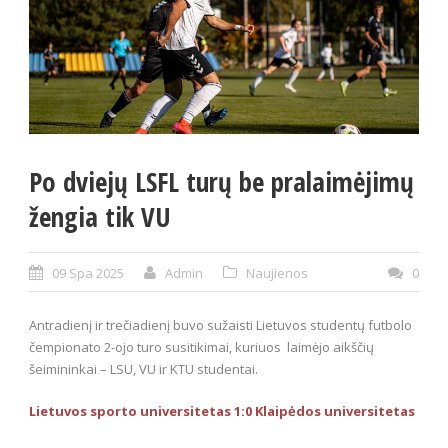
Po dviejų LSFL turų be pralaimėjimų
žengia tik VU
09 Spa 2025
Admin
Naujienos
0
Antradienį ir trečiadienį buvo sužaisti Lietuvos studentų futbolo
čempionato 2-ojo turo susitikimai, kuriuos laimėjo aikščių
šeimininkai – LSU, VU ir KTU studentai.
Lietuvos sporto universitetas 1:0 Klaipėdos universitetas