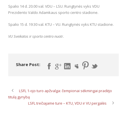
Spalio 14 d. 20.00 val. VDU – LSU. Rungtynės vyks VDU
Prezidento Valdo Adamkaus sporto centro stadione.
Spalio 15 d. 19:30 val. KTU – VU. Rungtynės vyks KTU stadione.
VU Sveikatos ir sporto centro nuotr.
Share Post:
LSFL 1-ojo turo apžvalga: čempionai sėkmingai pradėjo
titulą gynybą
LSFL trečiajame ture – KTU, VDU ir VU pergalės