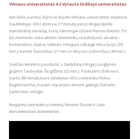
Vilniaus universitetas 4:2 Vytauto Didžiojo universitetas
Net šešis įvarčius žiūrovai išvydo Vilniaus universiteto stadione
Saulėtekyje. VDU atstovai 27 minutę pavyzdingai išpildė
standartinę situaciją, kurią sėkmingai uždarė Reinas Batutis. Po
šio momento sekė aikštės šeimininkų rezultatyvūs atsakai –
komandines atakas taikliais smūgiais užbaigė Vilius Jucys (30
min.), Karolis Šutovičius (37 min.) ir Aloyzas Linkevičius (49 min.).
Svečiai neketino pasiduoti, o žaidybinę intrigą į rungtynes
grąžino Tautvydas Šiugdžinis (52 min.). Paskutinis dvikovos
įvartis 89 minutę buvo įskaitytas VDU vartininkui Rokui
Bagdonavičiui, kuriam nepavyko atremti galingo Danielio
Sadovskio smūgio.
Rungtynių santrauka su trenerių Rimanto Turskio ir Luko
Marcinkevičiaus komentarais: