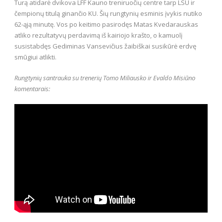
Turą atidarė dvikova LFF Kauno treniruočių centre tarp LSU ir
čempionų titulą ginančio KU. Šių rungtynių esminis įvykis nutiko
62-ąją minutę. Vos po keitimo pasirodęs Matas Kvedarauskas
atliko rezultatyvų perdavimą iš kairiojo krašto, o kamuolį
susistabdęs Gediminas Vansevičius žaibiškai susikūrė erdvę
smūgiui atlikti.
Rungtynių santrauka su trenerių Tomo Miliausko ir Evaldo Misiūno
komentarais: