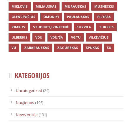
MIKLOVIS
MILIAUSKAS
MURAUSKAS
MUSNECKIS
OLENCEVIČIUS
OMONIYI
PAULAUSKAS
PILYPAS
RIMKUS
STUDENTŲ RINKTINĖ
SURVILA
TURSKIS
ULBERKIS
VDU
VDU/ŠA
VGTU
VILKEVIČIUS
VU
ZABARAUSKAS
ZAGURSKAS
ŠPUKAS
ŠU
KATEGORIJOS
Uncategorized
(24)
Naujienos
(196)
News Article
(131)