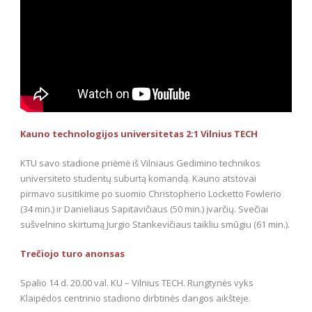
Kauno technologijos universitetas 2:1 Vilnius TECH
KTU savo stadione priėmė iš Vilniaus Gedimino technikos
universiteto studentų suburtą komandą. Kauno atstovai
pirmavo susitikime po suomio Christopherio Locketto Fowlerio
(34 min.) ir Danieliaus Sapitavičiaus (50 min.) įvarčių. Svečiai
sušvelnino skirtumą Jurgio Stankevičiaus taikliu smūgiu (61 min.).
Trečiojo turo anonsas
Spalio 14 d. 20.00 val. KU – Vilnius TECH. Rungtynės vyks
Klaipėdos centrinio stadiono dirbtinės dangos aikšteje.