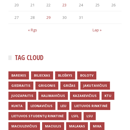
20
21
22
23
24
25
26
27
28
29
30
31
« Rgs
Lap »
TAG CLOUD
BAREIKIS
BILIECKAS
BLOŠKYS
BOLOTV
GIEDRAITIS
GRIGONIS
GRIŽAS
JAKUTAVIČIUS
JUOZAPAITIS
KALIMAVIČIUS
KAZAKEVIČIUS
KTU
KUKTA
LEONAVIČIUS
LEU
LIETUVOS RINKTINĖ
LIETUVOS STUDENTŲ RINKTINĖ
LSFL
LSU
MACIULEVIČIUS
MACIULIS
MALAKAS
MIKA