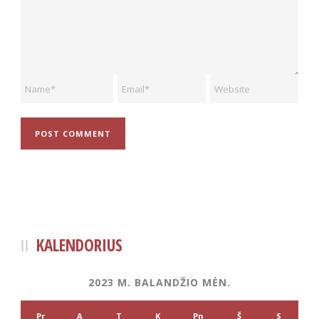
KALENDORIUS
2023 M. BALANDŽIO MĖN.
Pr
A
T
K
Pn
Š
S