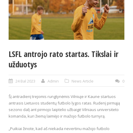
LSFL antrojo rato startas. Tikslai ir
užduotys
24 Bal 2023
Admin
News Article
0
Šį antradienį trejomis rungtynėmis Vilniuje ir Kaune startuos
antrasis Lietuvos studentų futbolo lygos ratas. Rudenį pirmąją
sezono dalį ant pirmojo laiptelio užbaigė Vilniaus universiteto
komanda, kuri žiemą laimėjo ir mažojo futbolo turnyrą.
„Puikiai žinote, kad aš niekada nevertinu mažojo futbolo