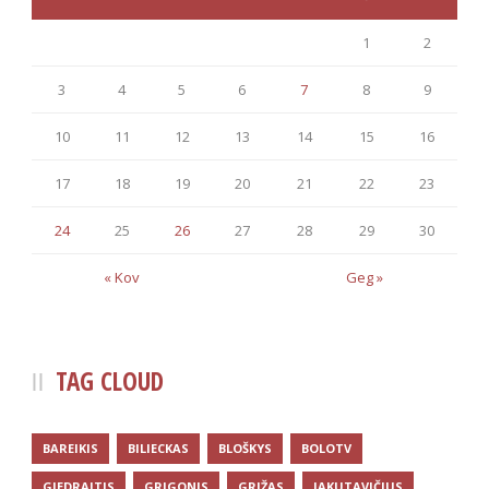
1
2
3
4
5
6
7
8
9
10
11
12
13
14
15
16
17
18
19
20
21
22
23
24
25
26
27
28
29
30
« Kov
Geg »
TAG CLOUD
BAREIKIS
BILIECKAS
BLOŠKYS
BOLOTV
GIEDRAITIS
GRIGONIS
GRIŽAS
JAKUTAVIČIUS