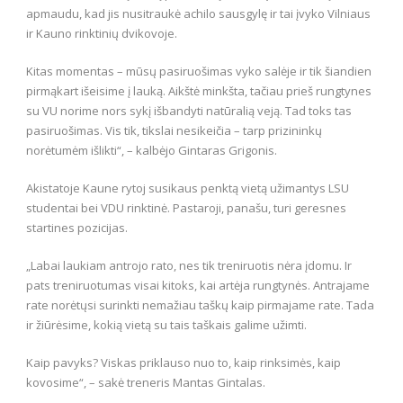
apmaudu, kad jis nusitraukė achilo sausgylę ir tai įvyko Vilniaus
ir Kauno rinktinių dvikovoje.
Kitas momentas – mūsų pasiruošimas vyko salėje ir tik šiandien
pirmąkart išeisime į lauką. Aikštė minkšta, tačiau prieš rungtynes
su VU norime nors sykį išbandyti natūralią veją. Tad toks tas
pasiruošimas. Vis tik, tikslai nesikeičia – tarp prizininkų
norėtumėm išlikti“, – kalbėjo Gintaras Grigonis.
Akistatoje Kaune rytoj susikaus penktą vietą užimantys LSU
studentai bei VDU rinktinė. Pastaroji, panašu, turi geresnes
startines pozicijas.
„Labai laukiam antrojo rato, nes tik treniruotis nėra įdomu. Ir
pats treniruotumas visai kitoks, kai artėja rungtynės. Antrajame
rate norėtųsi surinkti nemažiau taškų kaip pirmajame rate. Tada
ir žiūrėsime, kokią vietą su tais taškais galime užimti.
Kaip pavyks? Viskas priklauso nuo to, kaip rinksimės, kaip
kovosime“, – sakė treneris Mantas Gintalas.