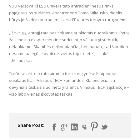
VDU varžovai iš LSU universiteto antradienį nesusirinks
pajėgiausios sudėties. Anot trenerio Tomo Miliausko, didelis
būrys jo žaidėjų antradienį skirs LFF taurės turnyro rungtynėms.
„Iš tikrųjų, antrąjį ratą pasitinkame sunkiomis nuotaikomis. Rytoj
žaisime itin eksperimentine sudėtimi, o vėliau irgi stebuklų
nelaukiame. Skambės neįkvepiančiai, bet manau, kad šiandien
nesame pajėgūs kovoti dėl vietos top trejete“, – sakė
T.Miliauskas.
Trečiose antrojo rato pirmojo turo rungtynėse Klaipėdoje
susikaus KU ir Vilniaus TECH komandos. Klaipėdiečiai su
devyniais taškais šiuo metu yra antri, Vilniaus TECH sąskaitoje –
viso labo vienas iškovotas taškas.
Share Post: