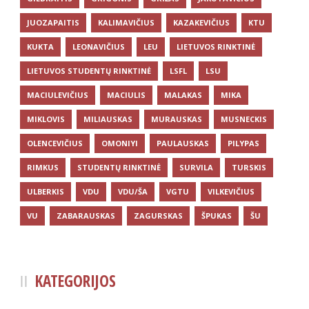
JUOZAPAITIS
KALIMAVIČIUS
KAZAKEVIČIUS
KTU
KUKTA
LEONAVIČIUS
LEU
LIETUVOS RINKTINĖ
LIETUVOS STUDENTŲ RINKTINĖ
LSFL
LSU
MACIULEVIČIUS
MACIULIS
MALAKAS
MIKA
MIKLOVIS
MILIAUSKAS
MURAUSKAS
MUSNECKIS
OLENCEVIČIUS
OMONIYI
PAULAUSKAS
PILYPAS
RIMKUS
STUDENTŲ RINKTINĖ
SURVILA
TURSKIS
ULBERKIS
VDU
VDU/ŠA
VGTU
VILKEVIČIUS
VU
ZABARAUSKAS
ZAGURSKAS
ŠPUKAS
ŠU
KATEGORIJOS