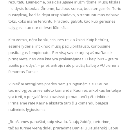
rezultatų. Laimėjome, pasidžiaugėme ir užmiršome. Mūsų tikslas
– didysis futbolas. Žinome, kad bus sunku, bet stengsimės. Turiu
nusivylimų, kad žaidėjai atsipalaidavo, o treniruotumas nebuvo
toks, koks mane tenkintų. Pradedu galvoti, kad kuo geresnės
sąlygos – tuo dar didesni lūkesčiai.
Kita vertus, nėra ko skųstis, nes reikia žaisti. Kaip bebūtų,
esame lyderiai ir tik nuo mūsų pačių priklauso, kur būsime
pasibaigus čempionatui. Per visą savo karjerą aš mačiau tik
pirmą vietą, nes visa kita yra pralaimėjimas. O kaip bus – greita
ateitis parodys“, – prieš antrojo rato pradžią kalbėjo VU treneris
Rimantas Turskis.
Vilniečiai antrąjį ratą pradės namų rungtynėmis su Kauno
technologijos universiteto komanda. Kauniečiai kol kas lentelėje
yra treti, o pergalė leistų pasivyti pirmaujančią VU rinktinę.
Pirmajame rate Kaune akistata tarp šių komandų baigėsi
nulinėmis lygiosiomis.
„Ruošiamės panašiai, kaip visada. Naujų žaidėjų neturime,
tačiau turime vieną didelį praradimą Danielių Liaudanskį. Labai