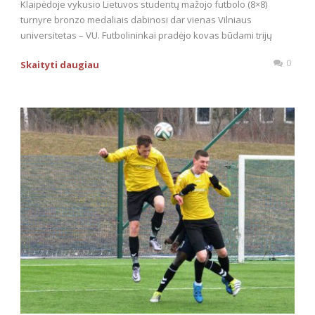
Klaipėdoje vykusio Lietuvos studentų mažojo futbolo (8×8)
turnyre bronzo medaliais dabinosi dar vienas Vilniaus
universitetas – VU. Futbolininkai pradėjo kovas būdami trijų
0
Skaityti daugiau