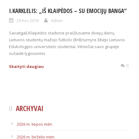
I.KARKLELIS: „IŠ KLAIPĖDOS – SU EMOCIJŲ BANGA“
29 Kov 2018
Admin
Savaitgalį Klaipėdos stadione praūžusiame dviejų dienų
Lietuvos studentų mažojo futbolo (8×8) turnyre žibėjo Lietuvos
Edukologijos universiteto studentai. Vilniečiai savo grupėje
sužaidė lygiosiomis
0
Skaityti daugiau
ARCHYVAI
2026 m. liepos mėn.
2026 m. birželio mėn.