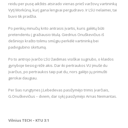
reidu per pusę aikštės atsirado vienas prieš varžovų vartininką
Vytį Morkūną, kurį gana lengvai pergudravo. Ir LSU nelaimei, tai
buvo tik pradžia.
Po penkių minučių krito antrasis įvartis, kuris galėtų būti
pretendentu į gražiausio titulą. Giedrius Onuškevičius iš
dešiniojo krašto tolimu smūgiu perkėlė vartininką bei
padvigubino skirtumą.
Po to antrojo įvarčio LSU žaidimas visiškai sugriubo, o klaidos
gynyboje tiesiog rėžė akis. Dar iki pertraukos VU įmušė du
įvarčius, po pertraukos taip pat du, nors galėjo jų primušti
gerokai daugiau.
Per šias rungtynes J.Lebedevas pasižymėjo trimis įvarčiais,
G.Onuškevičius – dviem, dar sykį pasižymėjo Arnas Neimantas.
Vilnius TECH – KTU 3:1