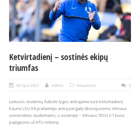
Ketvirtadienį – sostinės ekipų
triumfas
06 Spa 2023
Admin
Naujienos
0
Lietuvos studentų futbolo lygos antrajame ture ketvirtadienį
Kaune LSU 0:6 pralaimėjo antrą pergalę iškovojusiems Vilniaus
universiteto studentams, o sostinėje – Vilniaus TECH 3:1 buvo
pajėgesnis už KTU rinktinę.