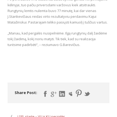
kėlinyje, tuo pačiu priversdami varžovus kiek atsitraukti.
Rungtynių lemtis nulemta buvo 77 minutę, kai dar vienas
J.Stankevičiaus reidas virto rezultatyviu perdavimu Kajui
Matažinskui. Pastarajam teliko pasiųsti kamuolį į tuščius vartus.
„Manau, kad pergalės nusipelnėme. Ilgą rungtynių dalį žaidėme
tokį žaidimą, kokį noriu matyti. Tik tiek, kad su realizacija
turėsime padirbėti“, – reziumavo G.Barevičius.
Share Post:
LSFL starte – VU ir KU pergalės