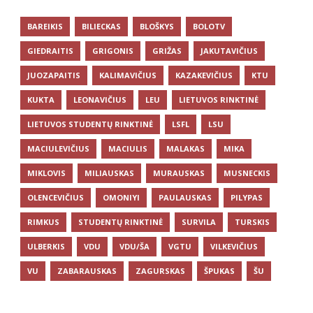
BAREIKIS
BILIECKAS
BLOŠKYS
BOLOTV
GIEDRAITIS
GRIGONIS
GRIŽAS
JAKUTAVIČIUS
JUOZAPAITIS
KALIMAVIČIUS
KAZAKEVIČIUS
KTU
KUKTA
LEONAVIČIUS
LEU
LIETUVOS RINKTINĖ
LIETUVOS STUDENTŲ RINKTINĖ
LSFL
LSU
MACIULEVIČIUS
MACIULIS
MALAKAS
MIKA
MIKLOVIS
MILIAUSKAS
MURAUSKAS
MUSNECKIS
OLENCEVIČIUS
OMONIYI
PAULAUSKAS
PILYPAS
RIMKUS
STUDENTŲ RINKTINĖ
SURVILA
TURSKIS
ULBERKIS
VDU
VDU/ŠA
VGTU
VILKEVIČIUS
VU
ZABARAUSKAS
ZAGURSKAS
ŠPUKAS
ŠU