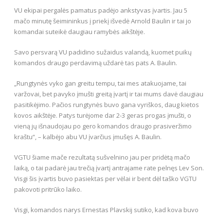
VU ekipai pergalės pamatus padėjo ankstyvas įvartis. Jau 5
mačo minutę šeimininkus į priekį išvedė Arnold Baulin ir tai jo
komandai suteikė daugiau ramybės aikštėje.
Savo persvarą VU padidino sužaidus valandą, kuomet puikų
komandos draugo perdavimą uždarė tas pats A. Baulin.
„Rungtynės vyko gan greitu tempu, tai mes atakuojame, tai
varžovai, bet pavyko įmušti greitą įvartį ir tai mums davė daugiau
pasitikėjimo. Pačios rungtynės buvo gana vyriškos, daug kietos
kovos aikštėje. Patys turėjome dar 2-3 geras progas įmušti, o
vieną jų išnaudojau po gero komandos draugo prasiveržimo
kraštu“, – kalbėjo abu VU įvarčius įmušęs A. Baulin.
VGTU šiame mače rezultatą sušvelnino jau per pridėtą mačo
laiką, o tai padarė jau trečią įvartį antrajame rate pelnęs Lev Son.
Visgi šis įvartis buvo pasiektas per vėlai ir bent dėl taško VGTU
pakovoti pritrūko laiko.
Visgi, komandos narys Ernestas Plavskij sutiko, kad kova buvo