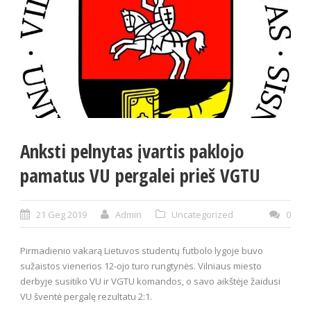
Anksti pelnytas įvartis paklojo
pamatus VU pergalei prieš VGTU
21 Geg 2019
Admin
Uncategorized
0
Pirmadienio vakarą Lietuvos studentų futbolo lygoje buvo
sužaistos vienerios 12-ojo turo rungtynės. Vilniaus miesto
derbyje susitiko VU ir VGTU komandos, o savo aikštėje žaidusi
VU šventė pergalę rezultatu 2:1.