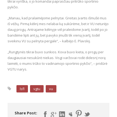
tikrai vyriška, o jo komandai paprasčiau pritrūko sportinio
pykčio.
„Manau, kad pralaimėjome pelnytai. Greitas įvartis išmušė mus
iš vėžių. Pirmą kėlinį mes nelabai ką sukūrėme, bet ir VU neturėjo
daug progų. Antrajame kėlinyje vėl praleidome įvartį, todėl po jo
bandėme lipti ant jų, bet pavyko įmušti tik vieną įvartį, todėl
sveikinu VU su pelnyta pergale“, – kalbėjo E. Plavskij.
„Rungtynės tikrai buvo sunkios. Kova buvo kieta, o progų per
daugiausiai nesukūrė niekas. Visgi varžovai rodė didesnį norą
laimėti, o mums trūko to vadinamojo sportinio pykčio“, – pridūrė
VGTU narys.
lsfl
vgtu
vu
Share Post: